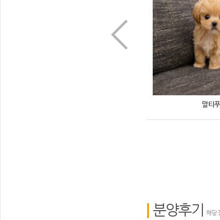
말티푸
말티
분양후기
해당 