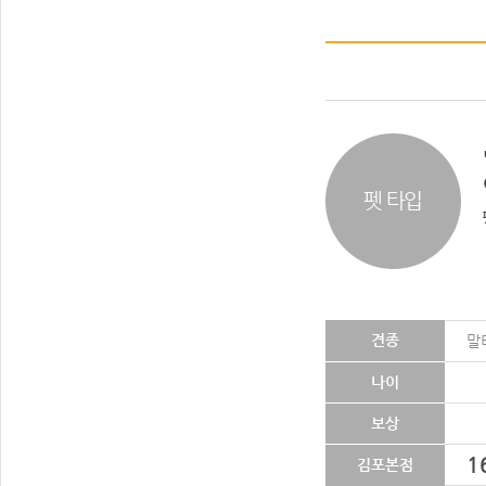
펫 타입
견종
말티
나이
보상
1
김포본점